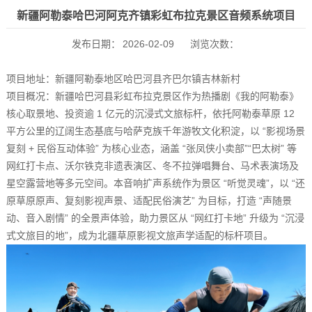
新疆阿勒泰哈巴河阿克齐镇彩虹布拉克景区音频系统项目
发布日期：
2026-02-09
浏览次数：
项目地址：新疆阿勒泰地区哈巴河县齐巴尔镇吉林新村
项目概况：新疆哈巴河县彩虹布拉克景区作为热播剧《我的阿勒泰》
核心取景地、投资逾 1 亿元的沉浸式文旅标杆，依托阿勒泰草原 12
平方公里的辽阔生态基底与哈萨克族千年游牧文化积淀，以 “影视场景
复刻 + 民俗互动体验” 为核心业态，涵盖 “张凤侠小卖部”“巴太树” 等
网红打卡点、沃尔铁克非遗表演区、冬不拉弹唱舞台、马术表演场及
星空露营地等多元空间。本音响扩声系统作为景区 “听觉灵魂”，以 “还
原草原原声、复刻影视声景、适配民俗演艺” 为目标，打造 “声随景
动、音入剧情” 的全景声体验，助力景区从 “网红打卡地” 升级为 “沉浸
式文旅目的地”，成为北疆草原影视文旅声学适配的标杆项目。