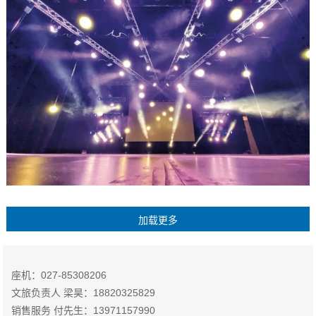
座机：027-85308206
文旅负责人 梁昊：18820325829
销售服务 付先生：13971157990