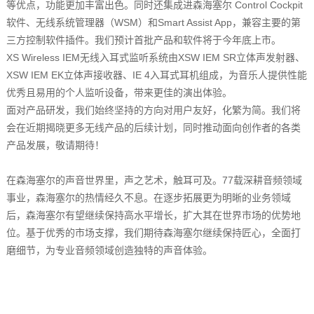
等优点，功能更加丰富出色。同时还集成进森海塞尔 Control Cockpit
软件、无线系统管理器（WSM）和Smart Assist App，兼容主要的第
三方控制软件插件。我们预计首批产品和软件将于今年底上市。
XS Wireless IEM无线入耳式监听系统由XSW IEM SR立体声发射器、
XSW IEM EK立体声接收器、IE 4入耳式耳机组成，为音乐人提供性能
优秀且易用的个人监听设备，带来更佳的演出体验。
面对产品研发，我们始终坚持的方向对用户友好，化繁为简。我们将
会在近期揭晓更多无线产品的后续计划，同时推动面向创作者的各类
产品发展，敬请期待！
在森海塞尔的声音世界里，声之艺术，触耳可及。77载深耕音频领域
事业，森海塞尔的热情经久不息。在逐步拓展更为明晰的业务领域
后，森海塞尔有望继续保持高水平增长，扩大其在世界市场的优势地
位。基于优秀的市场支撑，我们期待森海塞尔继续保持匠心，全面打
磨细节，为专业音频领域创造独特的声音体验。