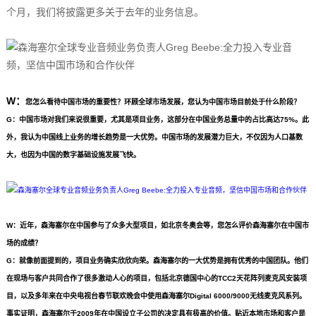
个月，我们将披露更多关于去年的业务信息。
W：
您怎么看待中国市场的重要性？环顾全球市场发展，您认为中国市场目前处于什么阶段？
G：中国市场对我们来说很重要，尤其是项目业务，这部分在中国业务总量中的占比高达75%。此
外，我认为中国线上业务的增长趋势是一大优势。中国市场的发展潜力巨大，不仅因为人口基数
大，也因为中国的数字基础设施发展飞快。
W：近年，森海塞尔在中国参与了众多大型项目，如北京冬奥会等，您怎么评价森海塞尔在中国市
场的成绩？
G：就像前面提到的，项目业务确实欣欣向荣。森海塞尔的一大优势是拥有优秀的中国团队。他们
在现场与客户共同合作了很多激动人心的项目，包括北京德国中心的TCC2天花阵列麦克风安装项
目，以及多年来在中央电视台春节联欢晚会中使用森海塞尔Digital 6000/9000无线麦克风系列。
事实证明，森海塞尔于2009年在中国设立子公司的决定具有极高的价值。贴近本地市场和客户是