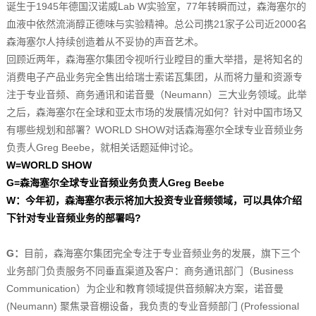
诞生于1945年德国汉诺威Lab W实验室，77年转瞬而过，森海塞尔的
血液中依然流淌醇正德味与实验精神。总公司携21家子公司近2000名
森海塞尔人持续创造着从不妥协的声音艺术。
回顾近两年，森海塞尔集团令视听行业瞠目的重大举措，是将知名的
消费电子产品业务完全售出给瑞士索诺瓦集团，从而将力量和资源专
注于专业音频、商务通讯和诺音曼（Neumann）三大业务领域。此举
之后，森海塞尔在全球和亚太市场的发展情况如何？针对中国市场又
有哪些规划和部署？WORLD SHOW对话森海塞尔全球专业音频业务
负责人Greg Beebe，就相关话题延伸讨论。
W=WORLD SHOW
G=森海塞尔全球专业音频业务负责人Greg Beebe
W：
今年初，森海塞尔表示将加大投资专业音频领域，可以具体介绍
下针对专业音频业务的部署吗?
G：
目前，森海塞尔集团完全专注于专业音频业务的发展，旗下三个
业务部门负责服务不同垂直渠道及客户：商务通讯部门（Business
Communication）为企业和教育领域提供音频解决方案，诺音曼
(Neumann) 聚焦录音棚设备，我负责的专业音频部门 (Professional