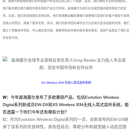
G：
我想列举能够给我们的中国客户带来充足信心的三个因素。首先，我们拥有专业的现场团队，
他们每天都在竭力缩短中国市场的产品交付时间。森海塞尔为他们在全球范围内提供强有力的支
持。比如，我们的采购团队非常出色，他们的高瞻远瞩和谨慎行事使我们及我们的客户相较于其他
音频公司而言，具备了更多优势。其次，我们的技术团队竭尽全力为全球大型活动提供支持。我们
建立了常备库存项目，可以满足音乐家、摄像师和创作者的很多基本需求。这些产品保证了我们全
年有货可供。
XS Wireless IEM 无线入耳式监听系统
W：
今年森海塞尔发布了多款重磅产品，包括Evolution Wireless
Digital系列新成员EW-DX和XS Wireless IEM无线入耳式监听系统，能
否透露一下你们今年还有哪些计划?
G：
作为Evolution Wireless Digital系列的一员，全新发布的EW-DX继
承了该系列的优良特性，具有低延迟、等距分布和超宽输入动态范围