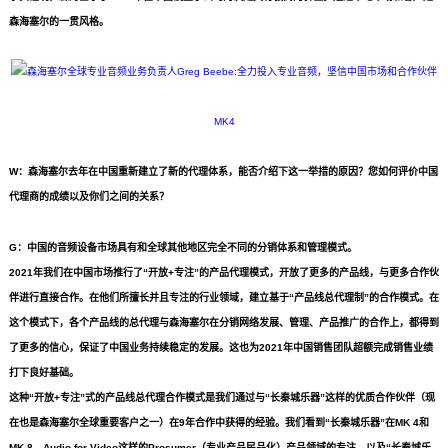
森海塞尔的一贯风格。
MK4
W：森海塞尔去年在中国重新建立了新的代理体系，能否介绍下这一举措的原因？您如何评价中国
代理商的成绩以及你们之间的关系？
G：中国的音频设备市场具有和全球其他地区完全不同的分销体系和管理模式。
2021年我们在中国市场推行了“开放+专注”的产品代理模式，开放了更多的产品线，与更多合作伙
伴进行直接合作。在他们所擅长并且专注的行业领域，建立基于“产品线总代理制”的合作模式。在
这个模式下，各个产品线的总代理与森海塞尔在分销网络发展、管理、产品推广的合作上，都得到
了更多的信心，保证了中国业务持续稳定的发展。这也为2021年中国销售团队超额完成销售业绩
打下良好基础。
这种“开放+专注”式的产品线总代理合作模式是我们通过与“长秦城乐器”这样的优质合作伙伴（现
在也是森海塞尔全球重要客户之一）在9年合作中获得的经验。我们看到“长秦城乐器”在MK 4和
MK 8、Audio for Video这样的Prosumer（专业产品民品化）产品领域的专注，以及“长秦城乐