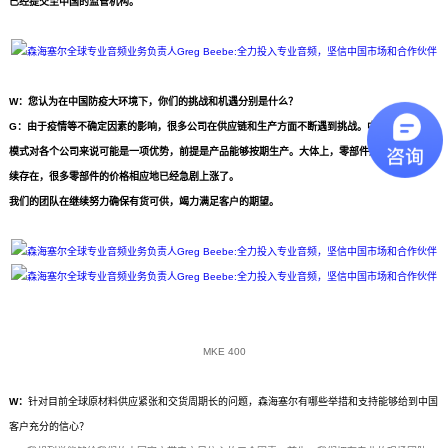
已经提交至中国的监管机构。
W：
您认为在中国防疫大环境下，你们的挑战和机遇分别是什么？
G：由于疫情等不确定因素的影响，很多公司在供应链和生产方面不断遇到挑战。中国的线上配送
模式对各个公司来说可能是一项优势，前提是产品能够按期生产。大体上，零部件短缺的情况会持
续存在，很多零部件的价格相应地已经急剧上涨了。
我们的团队在继续努力确保有货可供，竭力满足客户的期望。
MKE 400
W：
针对目前全球原材料供应紧张和交货周期长的问题，森海塞尔有哪些举措和支持能够给到中国
客户充分的信心？