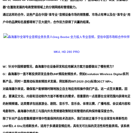
器”在蓬勃发展的电商营销领域上的分销网络和管理能力。
通过这样的合作，这些产品在中国“准专业”音频设备市场的销售额、市场占有率以及在“准专业”用
户中的品牌知名度都得到了巨大提升，合作双方获得了共赢的结果。
MK4, HD 280 PRO
W：针对中国频谱情况，森海塞尔在设备研发和应用解决方案方面都做出了哪些努力？
G：森海塞尔一直不断投资研发自身的UHF频段射频技术，例如Evolution Wireless Digital系列
新产品，同时一直推动标准射频技术发展，例如新的IMT-2020 (5G)标准DECT NR+。
对森海塞尔来说，确保客户能够随时随地独立自主地应用和操作我们产品，这一点至关重要。因
此，要满足文化、内容和活动制作方面不断增长的需求，很重要的一点是要在全球范围内获得充足
的射频频谱。这类需求包括旅游业、剧院、音乐节、音乐会、体育比赛、广播电视、会议或内容和
电影制作。森海塞尔的员工与国内外负责频谱政策制定和管理的机构保持着深度合作。
除了针对产品在密集频谱环境中性能保持的技术改进外，我们目前正着手于在全球发布革新性的
UHF和1.4 Ghz无线新技术，适用于多通道音频应用，具有无可比拟的灵活性和性能表现。该系统