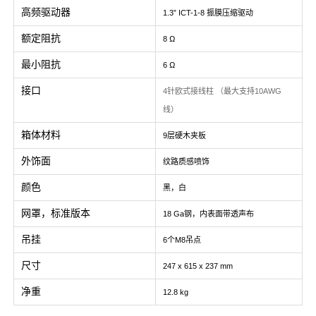
高频驱动器
1.3” ICT-1-8 振膜压缩驱动
额定阻抗
8 Ω
最小阻抗
6 Ω
接口
4针欧式接线柱 （最大支持10AWG
线）
箱体材料
9层硬木夹板
外饰面
纹路质感喷饰
颜色
黑，白
网罩，标准版本
18 Ga钢，内表面带透声布
吊挂
6个M8吊点
尺寸
247 x 615 x 237 mm
净重
12.8 kg