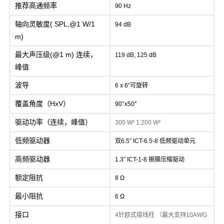
推荐高通频率
90 Hz
轴向灵敏度( SPL,@1 W/1
94 dB
m)
最大声压级(@1 m) 连续，
119 dB, 125 dB
峰值
波导
6 x 6”可旋转
覆盖角度（HxV）
90°x50°
驱动功率（连续，峰值）
300 W² 1,200 W²
低频驱动器
双6.5” ICT-6.5-8 低频驱动单元
高频驱动器
1.3” ICT-1-8 振膜压缩驱动
额定阻抗
8 Ω
最小阻抗
6 Ω
接口
4针欧式接线柱 （最大支持10AWG