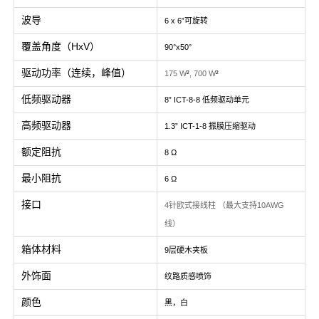
波导
6 x 6”可旋转
覆盖角度（HxV）
90°x50°
驱动功率（连续，峰值）
175 W
²
, 700 W
²
低频驱动器
8” ICT-8-8 低频驱动单元
高频驱动器
1.3” ICT-1-8 振膜压缩驱动
额定阻抗
8 Ω
最小阻抗
6 Ω
接口
4针欧式接线柱 （最大支持10AWG
线）
箱体材料
9层硬木夹板
外饰面
纹路质感喷饰
颜色
黑，白