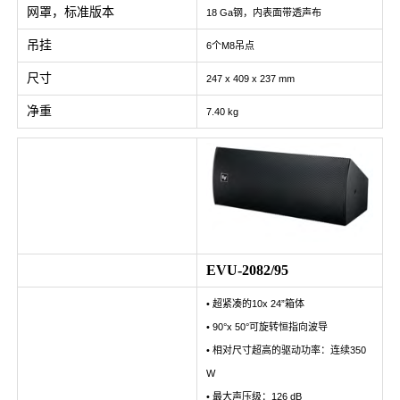
网罩，标准版本
18 Ga钢，内表面带透声布
吊挂
6个M8吊点
尺寸
247 x 409 x 237 mm
净重
7.40 kg
EVU-2082/95
• 超紧凑的10x 24”箱体
• 90°x 50°可旋转恒指向波导
• 相对尺寸超高的驱动功率：连续350
W
• 最大声压级：126 dB