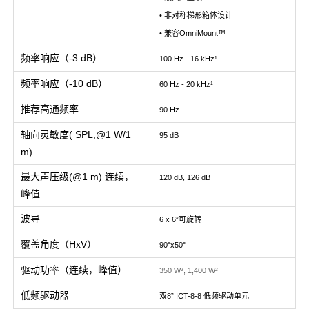
• 非对称梯形箱体设计
• 兼容OmniMount™
频率响应（-3 dB）
100 Hz - 16 kHz¹
频率响应（-10 dB）
60 Hz - 20 kHz¹
推荐高通频率
90 Hz
轴向灵敏度( SPL,@1 W/1
95 dB
m)
最大声压级(@1 m) 连续，
120 dB, 126 dB
峰值
波导
6 x 6”可旋转
覆盖角度（HxV）
90°x50°
驱动功率（连续，峰值）
350 W², 1,400 W²
低频驱动器
双8” ICT-8-8 低频驱动单元