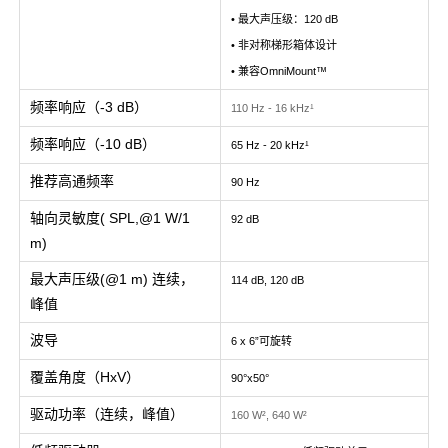
• 最大声压级：120 dB
• 非对称梯形箱体设计
• 兼容OmniMount™
频率响应（-3 dB）
110 Hz - 16 kHz¹
频率响应（-10 dB）
65 Hz - 20 kHz¹
推荐高通频率
90 Hz
轴向灵敏度( SPL,@1 W/1
92 dB
m)
最大声压级(@1 m) 连续，
114 dB, 120 dB
峰值
波导
6 x 6”可旋转
覆盖角度（HxV）
90°x50°
驱动功率（连续，峰值）
160 W², 640 W²