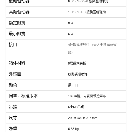
低频驱动器
6.5” ICT-6.5-8 低频驱动单元
高频驱动器
1.3” ICT-1-8 振膜压缩驱动
额定阻抗
8 Ω
最小阻抗
6 Ω
接口
4针欧式接线柱 （最大支持10AWG
线）
箱体材料
9层硬木夹板
外饰面
纹路质感喷饰
颜色
黑，白
网罩，标准版本
18 Ga钢，内表面带透声布
吊挂
6个M8吊点
尺寸
209 x 370 x 207 mm
净重
6.53 kg