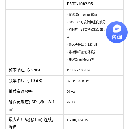
EVU-1082/95
• 超紧凑的10x16”箱体
• 90°x 50°可旋转恒指向波导
• 相对尺寸超高的驱动功率：连续175
W
• 最大声压级：123 dB
• 非对称梯形箱体设计
• 兼容OmniMount™
频率响应（-3 dB）
110 Hz - 16 kHz¹
频率响应（-10 dB）
65 Hz - 20 kHz¹
推荐高通频率
90 Hz
轴向灵敏度( SPL,@1 W/1
95 dB
m)
最大声压级(@1 m) 连续，
117 dB, 123 dB
峰值