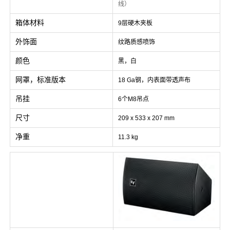
线）
箱体材料
9层硬木夹板
外饰面
纹路质感喷饰
颜色
黑，白
网罩，标准版本
18 Ga钢，内表面带透声布
吊挂
6个M8吊点
尺寸
209 x 533 x 207 mm
净重
11.3 kg