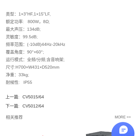
类型：1×3"HF,1×15"LF,
额定功率: 800W，8Ω;
最大声压：134dB;
灵敏度：99.5dB;
频率范围：(-10dB)44Hz-20kHz
覆盖角度：90°×60°;
运行模式：全频/分频;含音响架;
尺寸:H700×W431×D520mm
净重：33kg;
耐候性: IP55
上一篇:
CV5015/64
下一篇:
CV5012/64
相关推荐
MORE >>