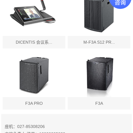
DICENTIS 会议系...
M-F3A S12 PR...
F3A PRO
F3A
座机：027-85308206