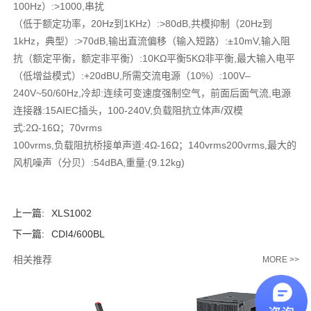
100Hz）:>1000,串扰
（低于额定功率，20Hz到1KHz）:>80dB,共模抑制（20Hz到
1kHz，典型）:>70dB,输出直流偏移（输入短路）:±10mV,输入阻
抗（额定平衡，额定非平衡）:10KΩ平衡5KΩ非平衡,最大输入电平
（低增益模式）:+20dBU,所需交流电源（10%）:100V–
240V~50/60Hz,冷却:连续可变速度强制空气，前面后面气流,电源
连接器:15AIEC插头，100-240V,负载阻抗立体声/双模
式:2Ω-16Ω；70vrms
100vrms,负载阻抗桥接单声道:4Ω-16Ω；140vrms200vrms,最大的
风机噪声（分贝）:54dBA,重量:(9.12kg)
上一篇:
XLS1002
下一篇:
CDI4/600BL
相关推荐
MORE >>