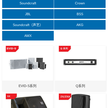
Soundcraft
Crown
JBL
BSS
Soundcraft（声艺）
AKG
AMX
EVID-S系列
Q系列